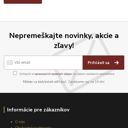
Nepremeškajte novinky, akcie a
zľavy!
Prihlásiť sa
Súhlasím so
spracovaním osobných údajov
za účelom zasielania newslettera.
Môžete sa kedykoľvek odhlásiť. Zasielame raz za 14 dní.
Informácie pre zákazníkov
O nás
Obchodné podmienky