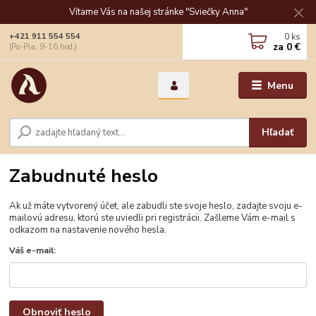
Vítame Vás na našej stránke "Sviečky Anna"
0
ks
+421 911 554 554
za
0 €
(Po-Pia, 9-16 hod.)
Menu
Hľadať
Zabudnuté heslo
Ak už máte vytvorený účet, ale zabudli ste svoje heslo, zadajte svoju e-
mailovú adresu, ktorú ste uviedli pri registrácii. Zašleme Vám e-mail s
odkazom na nastavenie nového hesla.
Váš e-mail:
Obnoviť heslo