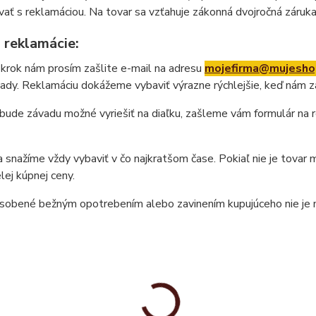
ať s reklamáciou. Na tovar sa vzťahuje zákonná dvojročná záruka
 reklamácie:
krok nám prosím zašlite e-mail na adresu
mojefirma@mujesho
ady. Reklamáciu dokážeme vybaviť výrazne rýchlejšie, keď nám z
bude závadu možné vyriešiť na diaľku, zašleme vám formulár na
 snažíme vždy vybaviť v čo najkratšom čase. Pokiaľ nie je tova
elej kúpnej ceny.
sobené bežným opotrebením alebo zavinením kupujúceho nie je 