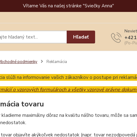
Vítame Vás na našej stránke "Sviečky Anna"
Neviet
Hľadať
+421
(Po-Pi
Obchodné podmienky
Reklamácia
ia slúži na informovanie vašich zákazníkov o postupe pri reklamác
ormácií o vzorových formulároch a všetky vzorové právne doku
mácia tovaru
 kladieme maximálny dôraz na kvalitu nášho tovaru, môže sa sa
 nedostatok.
 tovar objavíte akýkoľvek nedostatok (napr. tovar nezodpovedá 