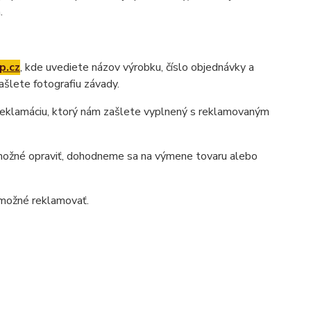
.
p.cz
, kde uvediete názov výrobku, číslo objednávky a
ašlete fotografiu závady.
 reklamáciu, ktorý nám zašlete vyplnený s reklamovaným
r možné opraviť, dohodneme sa na výmene tovaru alebo
možné reklamovať.