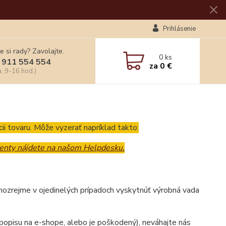
Prihlásenie
e si rady? Zavolajte.
0
ks
 911 554 554
za
0 €
a, 9-16 hod.)
ii tovaru. Môže vyzerať napríklad takto:
menty nájdete na našom Helpdesku.
mozrejme v ojedinelých prípadoch vyskytnúť výrobná vada
popisu na e-shope, alebo je poškodený), neváhajte nás