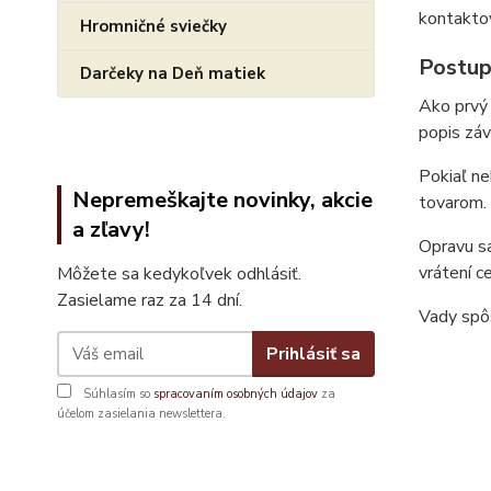
kontaktov
Hromničné sviečky
Postup
Darčeky na Deň matiek
Ako prvý 
popis záv
Pokiaľ ne
Nepremeškajte novinky, akcie
tovarom.
a zľavy!
Opravu sa
vrátení c
Môžete sa kedykoľvek odhlásiť.
Zasielame raz za 14 dní.
Vady spô
Prihlásiť sa
Súhlasím so
spracovaním osobných údajov
za
účelom zasielania newslettera.