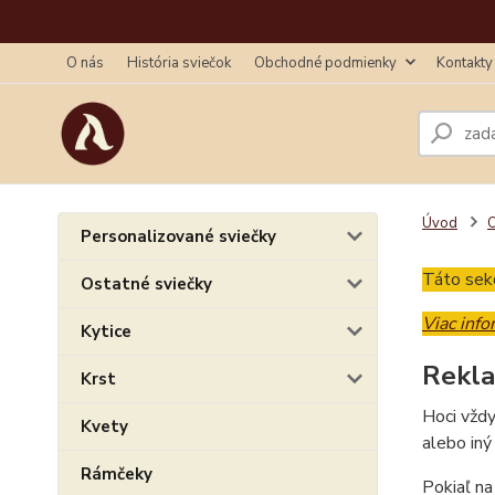
O nás
História sviečok
Obchodné podmienky
Kontakty
Úvod
Personalizované sviečky
Táto sekc
Ostatné sviečky
Viac inf
Kytice
Rekla
Krst
Hoci vždy
Kvety
alebo iný
Rámčeky
Pokiaľ na