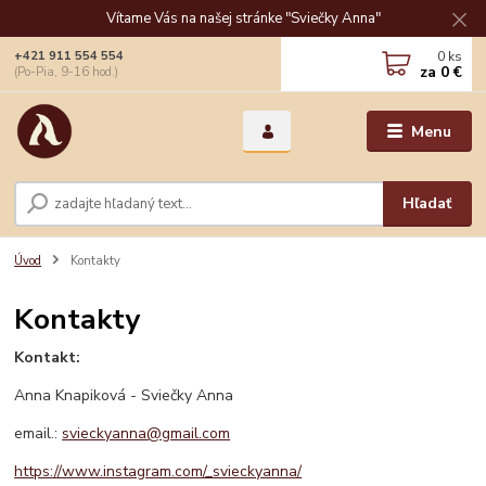
Vítame Vás na našej stránke "Sviečky Anna"
0
ks
+421 911 554 554
za
0 €
(Po-Pia, 9-16 hod.)
Menu
Hľadať
Úvod
Kontakty
Kontakty
Kontakt:
Anna Knapiková - Sviečky Anna
email.:
svieckyanna@gmail.com
https://www.instagram.com/_svieckyanna/