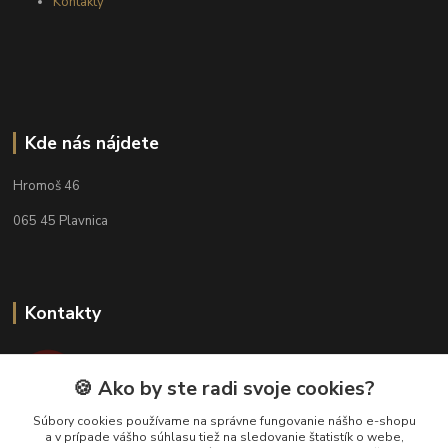
Kontakty
Kde nás nájdete
Hromoš 46
065 45 Plavnica
Kontakty
🍪 Ako by ste radi svoje cookies?
Súbory cookies používame na správne fungovanie nášho e-shopu
a v prípade vášho súhlasu tiež na sledovanie štatistík o webe,
svieckyanna