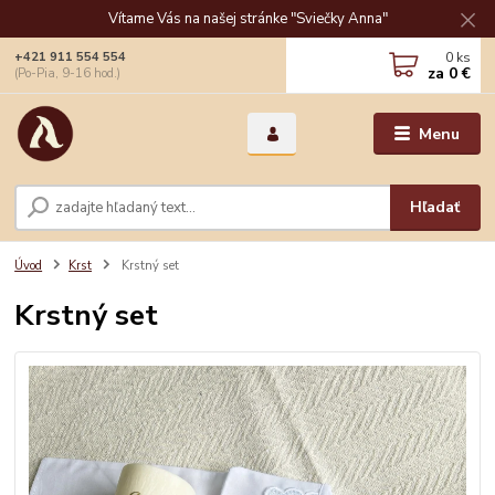
Vítame Vás na našej stránke "Sviečky Anna"
0
ks
+421 911 554 554
za
0 €
(Po-Pia, 9-16 hod.)
Menu
Hľadať
Úvod
Krst
Krstný set
Krstný set