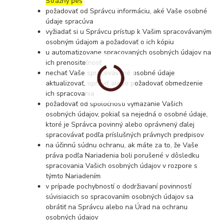
Strážny pes
požadovať od Správcu informáciu, aké Vaše osobné
údaje spracúva
vyžiadať si u Správcu prístup k Vašim spracovávaným
osobným údajom a požadovať o ich kópiu
u automatizovane spracovaných osobných údajov na
ich prenositeľnosť
nechať Vaše spracovávané osobné údaje
aktualizovať, opraviť alebo požadovať obmedzenie
ich spracovania
požadovať od spoločnosti vymazanie Vašich
osobných údajov, pokiaľ sa nejedná o osobné údaje,
ktoré je Správca povinný alebo oprávnený ďalej
spracovávať podľa príslušných právnych predpisov
na účinnú súdnu ochranu, ak máte za to, že Vaše
práva podľa Nariadenia boli porušené v dôsledku
spracovania Vašich osobných údajov v rozpore s
týmto Nariadením
v prípade pochybností o dodržiavaní povinností
súvisiacich so spracovaním osobných údajov sa
obrátiť na Správcu alebo na Úrad na ochranu
osobných údajov