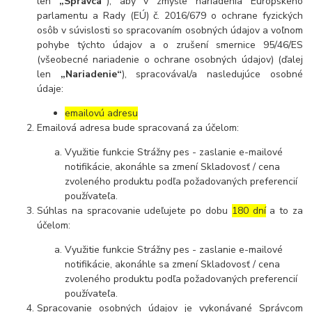
len
„Správca“
), aby v zmysle nariadenia Európskeho
parlamentu a Rady (EÚ) č. 2016/679 o ochrane fyzických
osôb v súvislosti so spracovaním osobných údajov a voľnom
pohybe týchto údajov a o zrušení smernice 95/46/ES
(všeobecné nariadenie o ochrane osobných údajov) (ďalej
len
„Nariadenie“
), spracovával/a nasledujúce osobné
údaje:
emailovú adresu
Emailová adresa bude spracovaná za účelom:
Využitie funkcie Strážny pes - zaslanie e-mailové
notifikácie, akonáhle sa zmení Skladovosť / cena
zvoleného produktu podľa požadovaných preferencií
používateľa.
Súhlas na spracovanie udeľujete po dobu
180 dní
a to za
účelom:
Využitie funkcie Strážny pes - zaslanie e-mailové
notifikácie, akonáhle sa zmení Skladovosť / cena
zvoleného produktu podľa požadovaných preferencií
používateľa.
Spracovanie osobných údajov je vykonávané Správcom