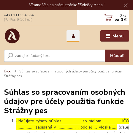
Vítame Vás na našej stránke "Sviečky Anna"
0
ks
+421 911 554 554
za
0 €
(Po-Pia, 9-16 hod.)
Menu
Hľadať
Úvod
Súhlas so spracovaním osobných údajov pre účely použitia funkcie
Strážny pes
Súhlas so spracovaním osobných
údajov pre účely použitia funkcie
Strážny pes
Udeľujete týmto súhlas ……………..., so sídlom ………………, IČO
………………., zapísaná v ………………… , oddiel …, vložka …..
(ďalej