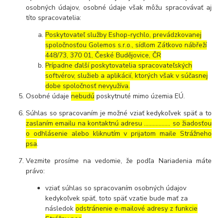
osobných údajov, osobné údaje však môžu spracovávať aj
títo spracovatelia:
Poskytovateľ služby Eshop-rychlo, prevádzkovanej
spoločnosťou Golemos s.r.o., sídlom Zátkovo nábřeží
448/73, 370 01, České Budějovice, ČR
Prípadne ďalší poskytovatelia spracovateľských
softvérov, služieb a aplikácií, ktorých však v súčasnej
dobe spoločnosť nevyužíva.
Osobné údaje
nebudú
poskytnuté mimo územia EÚ.
Súhlas so spracovaním je možné vziať kedykoľvek späť a to
zaslaním emailu na kontaktnú adresu ..……………. so žiadosťou
o odhlásenie alebo kliknutím v prijatom maile Strážneho
psa
.
Vezmite prosíme na vedomie, že podľa Nariadenia máte
právo:
vziať súhlas so spracovaním osobných údajov
kedykoľvek späť, toto späť vzatie bude mať za
následok
odstránenie e-mailové adresy z funkcie