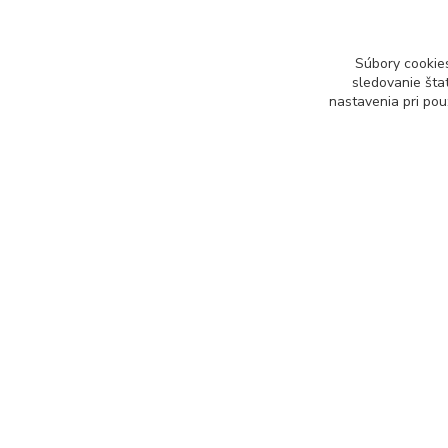
Informácie pre zákazníkov
O nás
Súbory cookie
Obchodné podmienky
sledovanie šta
Kontakty
nastavenia pri pou