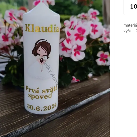
10
materiá
výška: