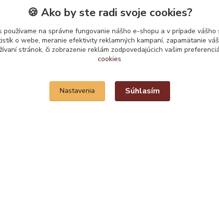
Kde nás nájdete
🍪 Ako by ste radi svoje cookies?
Hromoš 46
s používame na správne fungovanie nášho e-shopu a v prípade vášho s
tistík o webe, meranie efektivity reklamných kampaní, zapamätanie v
065 45 Plavnica
žívaní stránok, či zobrazenie reklám zodpovedajúcich vašim preferenc
cookies
Súhlasím
Nastavenia