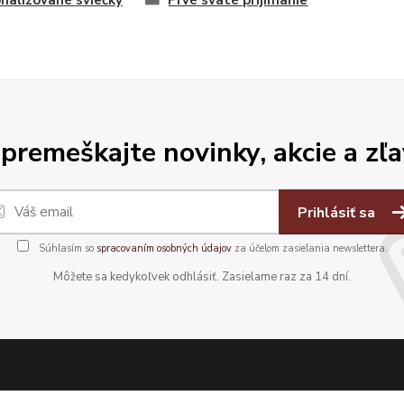
nalizované sviečky
Prvé sväté prijímanie
premeškajte novinky, akcie a zľa
Prihlásiť sa
Súhlasím so
spracovaním osobných údajov
za účelom zasielania newslettera.
Môžete sa kedykoľvek odhlásiť. Zasielame raz za 14 dní.