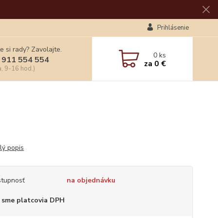
Prihlásenie
e si rady? Zavolajte.
0
ks
 911 554 554
za
0 €
a, 9-16 hod.)
lý popis
tupnosť
na objednávku
 sme platcovia DPH