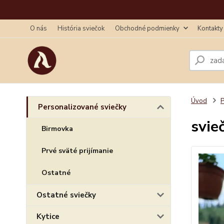
O nás
História sviečok
Obchodné podmienky
Kontakty
Úvod
P
Personalizované sviečky
svie
Birmovka
Prvé sväté prijímanie
Ostatné
Ostatné sviečky
Kytice