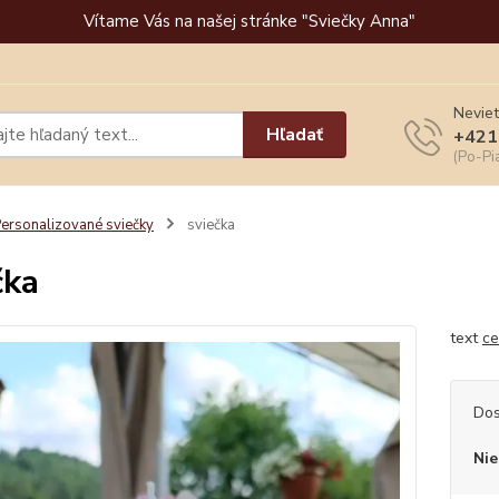
Vítame Vás na našej stránke "Sviečky Anna"
Neviet
Hľadať
+421
(Po-Pi
ersonalizované sviečky
sviečka
čka
text
ce
Dos
Nie