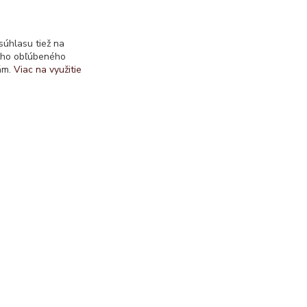
Kontakty
úhlasu tiež na
ášho obľúbeného
iám.
Viac na využitie
svieckyanna
Knapiková Anna
+421 911 554 554
svieckyanna@gmail.com
Vytvorené na
Eshop-rychlo.sk