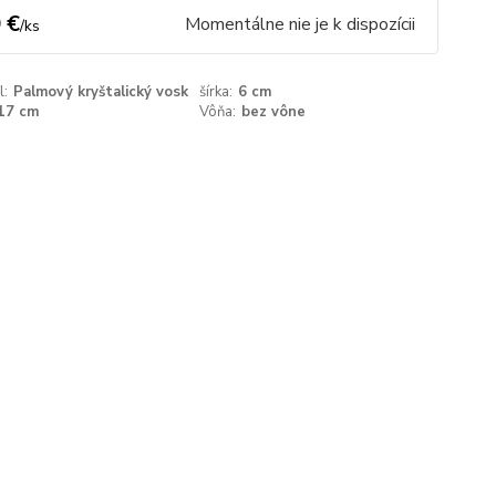
 €
Momentálne nie je k dispozícii
/
ks
l:
Palmový kryštalický vosk
šírka:
6 cm
17 cm
Vôňa:
bez vône